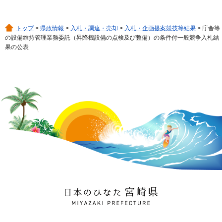
トップ
>
県政情報
>
入札・調達・売却
>
入札・企画提案競技等結果
> 庁舎等
の設備維持管理業務委託（昇降機設備の点検及び整備）の条件付一般競争入札結
果の公表
日本のひなた 宮崎県
MIYAZAKI PREFECTURE