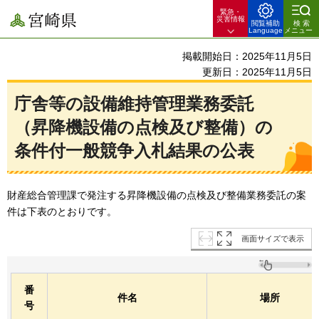
緊急・
宮崎県
災害情報
閲覧補助
検索
Language
メニュー
掲載開始日：2025年11月5日
更新日：2025年11月5日
庁舎等の設備維持管理業務委託
（昇降機設備の点検及び整備）の
条件付一般競争入札結果の公表
財産総合管理課で発注する昇降機設備の点検及び整備業務委託の案
件は下表のとおりです。
画面サイズで表示
番
件名
場所
号