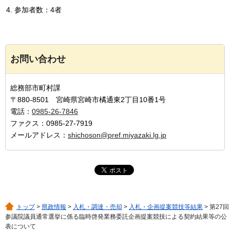
参加者数：4者
お問い合わせ
総務部市町村課
〒880-8501 宮崎県宮崎市橘通東2丁目10番1号
電話：
0985-26-7846
ファクス：0985-27-7919
メールアドレス：
shichoson@pref.miyazaki.lg.jp
トップ
>
県政情報
>
入札・調達・売却
>
入札・企画提案競技等結果
> 第27回
参議院議員通常選挙に係る臨時啓発業務委託企画提案競技による契約結果等の公
表について