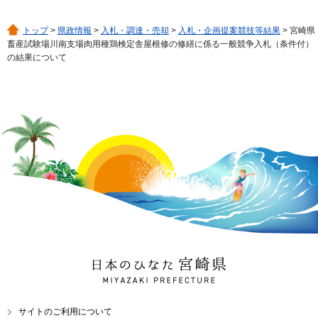
トップ
>
県政情報
>
入札・調達・売却
>
入札・企画提案競技等結果
> 宮崎県
畜産試験場川南支場肉用種鶏検定舎屋根修の修繕に係る一般競争入札（条件付）
の結果について
日本のひなた 宮崎県
MIYAZAKI PREFECTURE
サイトのご利用について