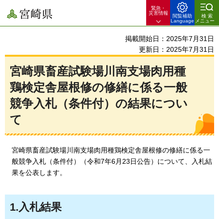
緊急・
宮崎県
災害情報
閲覧補助
検索
Language
メニュー
掲載開始日：2025年7月31日
更新日：2025年7月31日
宮崎県畜産試験場川南支場肉用種
鶏検定舎屋根修の修繕に係る一般
競争入札（条件付）の結果につい
て
宮崎県畜産試験場川南支場肉用種鶏検定舎屋根修の修繕に係る一
般競争入札（条件付）（令和7年6月23日公告）について、入札結
果を公表します。
1.入札結果