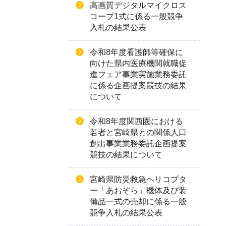
高画質デジタルマイクロス
コープ1式に係る一般競争
入札の結果公表
令和8年度看護師等確保に
向けた県内医療機関就職促
進フェア事業実施業務委託
に係る企画提案競技の結果
について
令和8年度関西圏における
若者と宮崎県との関係人口
創出事業業務委託企画提案
競技の結果について
宮崎県防災救急ヘリコプタ
ー「あおぞら」機体及び装
備品一式の売却に係る一般
競争入札の結果公表