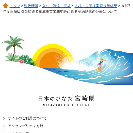
トップ
>
県政情報
>
入札・調達・売却
>
入札・企画提案競技等結果
> 令和7
年度喀痰吸引等指導者養成事業業務委託に係る契約結果の公表について
日本のひなた 宮崎県
MIYAZAKI PREFECTURE
サイトのご利用について
アクセシビリティ方針