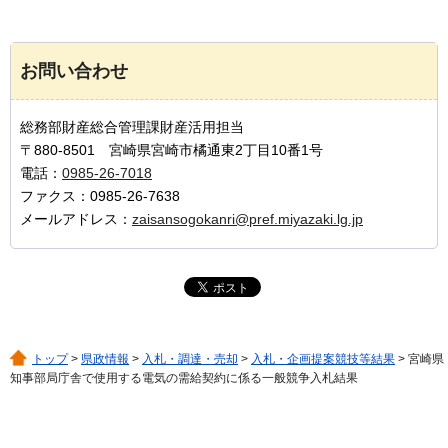
お問い合わせ
総務部財産総合管理課財産活用担当
〒880-8501 宮崎県宮崎市橘通東2丁目10番1号
電話：
0985-26-7018
ファクス：0985-26-7638
メールアドレス：
zaisansogokanri@pref.miyazaki.lg.jp
トップ
>
県政情報
>
入札・調達・売却
>
入札・企画提案競技等結果
> 宮崎県
知事部局庁舎で使用する電気の需給契約に係る一般競争入札結果