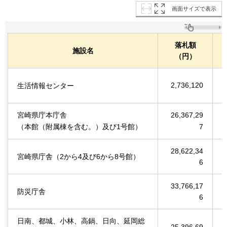
画面サイズで表示
落札額
施設名
（円）
2,736,120
生活情報センター
宮崎県庁本庁舎
26,367,29
（本館（附属棟を含む。）及び1号館）
7
28,622,34
宮崎県庁舎（2から4及び6から8号館）
6
33,766,17
防災庁舎
6
日南、都城、小林、高鍋、日向、延岡総
25,396,69