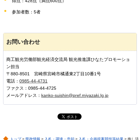
得点：428点（満点600点）
参加者数：5者
お問い合わせ
商工観光労働部観光経済交流局 観光推進課ひなたプロモーショ
ン担当
〒880-8501 宮崎県宮崎市橘通東2丁目10番1号
電話：
0985-44-4731
ファクス：0985-44-4725
メールアドレス：
kanko-suishin@pref.miyazaki.lg.jp
トップ
>
県政情報
>
入札・調達・売却
>
入札・企画提案競技等結果
> 推し活