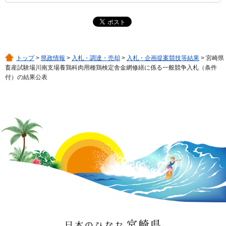
トップ
>
県政情報
>
入札・調達・売却
>
入札・企画提案競技等結果
> 宮崎県
畜産試験場川南支場養鶏科肉用種鶏検定舎金網修繕に係る一般競争入札（条件
付）の結果公表
日本のひなた 宮崎県