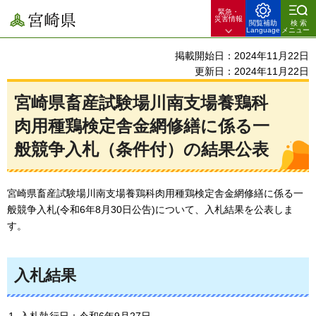
緊急・
宮崎県
災害情報
閲覧補助
検索
Language
メニュー
掲載開始日：2024年11月22日
更新日：2024年11月22日
宮崎県畜産試験場川南支場養鶏科
肉用種鶏検定舎金網修繕に係る一
般競争入札（条件付）の結果公表
宮崎県畜産試験場川南支場養鶏科肉用種鶏検定舎金網修繕に係る一
般競争入札(令和6年8月30日公告)について、入札結果を公表しま
す。
入札結果
入札執行日：令和6年9月27日