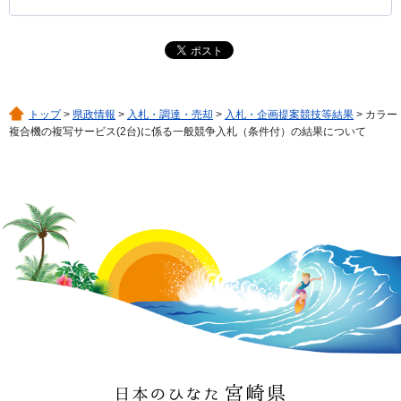
トップ
>
県政情報
>
入札・調達・売却
>
入札・企画提案競技等結果
> カラー
複合機の複写サービス(2台)に係る一般競争入札（条件付）の結果について
日本のひなた 宮崎県