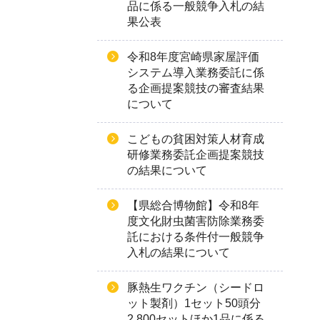
品に係る一般競争入札の結
果公表
令和8年度宮崎県家屋評価
システム導入業務委託に係
る企画提案競技の審査結果
について
こどもの貧困対策人材育成
研修業務委託企画提案競技
の結果について
【県総合博物館】令和8年
度文化財虫菌害防除業務委
託における条件付一般競争
入札の結果について
豚熱生ワクチン（シードロ
ット製剤）1セット50頭分
2,800セットほか1品に係る