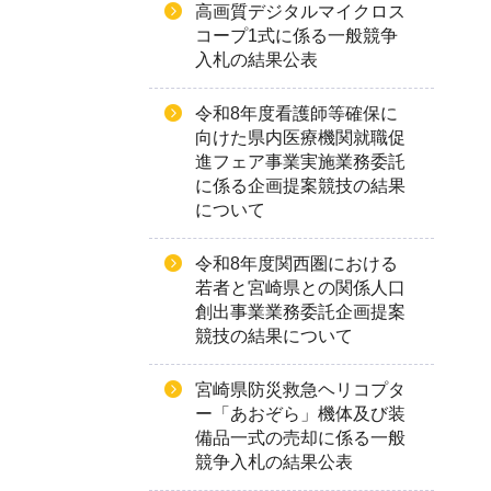
高画質デジタルマイクロス
コープ1式に係る一般競争
入札の結果公表
令和8年度看護師等確保に
向けた県内医療機関就職促
進フェア事業実施業務委託
に係る企画提案競技の結果
について
令和8年度関西圏における
若者と宮崎県との関係人口
創出事業業務委託企画提案
競技の結果について
宮崎県防災救急ヘリコプタ
ー「あおぞら」機体及び装
備品一式の売却に係る一般
競争入札の結果公表