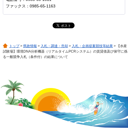
ファックス：0985-65-1163
トップ
>
県政情報
>
入札・調達・売却
>
入札・企画提案競技等結果
> 【水産
試験場】環境DNA分析機器（リアルタイムPCRシステム）の賃貸借及び保守に係
る一般競争入札（条件付）の結果について