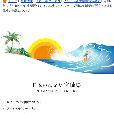
トップ
>
県政情報
>
入札・調達・売却
>
入札・企画提案競技等結果
> 令和7
年度「宮崎ひなた生活圏づくり」地域ワークショップ開催支援業務委託企画提案
競技の結果について
日本のひなた 宮崎県
MIYAZAKI PREFECTURE
サイトのご利用について
アクセシビリティ方針