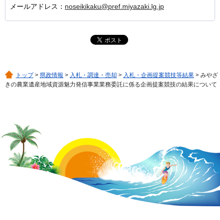
メールアドレス：
noseikikaku@pref.miyazaki.lg.jp
トップ
>
県政情報
>
入札・調達・売却
>
入札・企画提案競技等結果
> みやざ
きの農業遺産地域資源魅力発信事業業務委託に係る企画提案競技の結果について