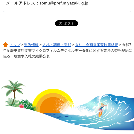
メールアドレス：
somu@pref.miyazaki.lg.jp
トップ
>
県政情報
>
入札・調達・売却
>
入札・企画提案競技等結果
> 令和7
年度歴史資料文書マイクロフィルムデジタルデータ化に関する業務の委託契約に
係る一般競争入札の結果公表