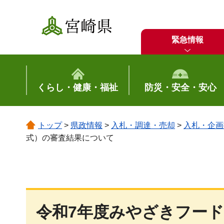
宮崎県
緊急情報
くらし・健康・福祉
防災・安全・安心
トップ
>
県政情報
>
入札・調達・売却
>
入札・企画
式）の審査結果について
令和7年度みやざきフー