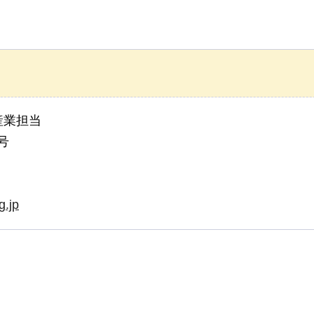
産業担当
号
g.jp