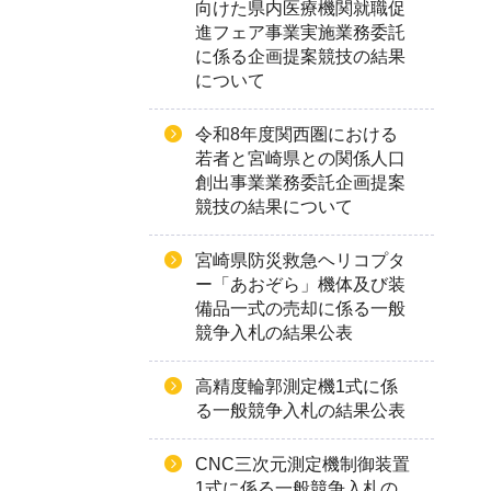
向けた県内医療機関就職促
進フェア事業実施業務委託
に係る企画提案競技の結果
について
令和8年度関西圏における
若者と宮崎県との関係人口
創出事業業務委託企画提案
競技の結果について
宮崎県防災救急ヘリコプタ
ー「あおぞら」機体及び装
備品一式の売却に係る一般
競争入札の結果公表
高精度輪郭測定機1式に係
る一般競争入札の結果公表
CNC三次元測定機制御装置
1式に係る一般競争入札の