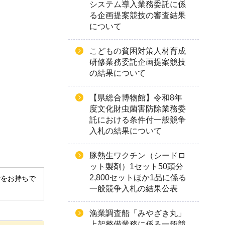
システム導入業務委託に係
る企画提案競技の審査結果
について
こどもの貧困対策人材育成
研修業務委託企画提案競技
の結果について
【県総合博物館】令和8年
度文化財虫菌害防除業務委
託における条件付一般競争
入札の結果について
豚熱生ワクチン（シードロ
ット製剤）1セット50頭分
2,800セットほか1品に係る
derをお持ちで
一般競争入札の結果公表
漁業調査船「みやざき丸」
上架整備業務に係る一般競