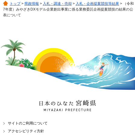
トップ
>
県政情報
>
入札・調達・売却
>
入札・企画提案競技等結果
> （令和
7年度）みやざきDXモデル企業創出事業に係る業務委託企画提案競技の結果の公
表について
日本のひなた 宮崎県
MIYAZAKI PREFECTURE
サイトのご利用について
アクセシビリティ方針