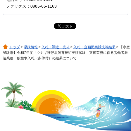
ファックス：0985-65-1163
トップ
>
県政情報
>
入札・調達・売却
>
入札・企画提案競技等結果
> 【水産
試験場】令和7年度「ウナギ稚仔魚飼育技術実証試験」支援業務に係る労働者派
遣業務一般競争入札（条件付）の結果について