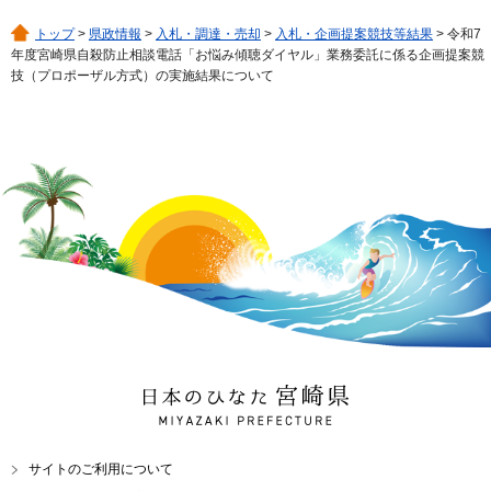
トップ
>
県政情報
>
入札・調達・売却
>
入札・企画提案競技等結果
> 令和7
年度宮崎県自殺防止相談電話「お悩み傾聴ダイヤル」業務委託に係る企画提案競
技（プロポーザル方式）の実施結果について
日本のひなた 宮崎県
MIYAZAKI PREFECTURE
サイトのご利用について