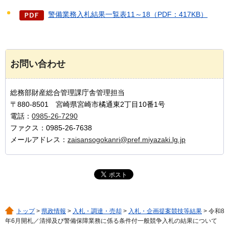
警備業務入札結果一覧表11～18（PDF：417KB）
お問い合わせ
総務部財産総合管理課庁舎管理担当
〒880-8501 宮崎県宮崎市橘通東2丁目10番1号
電話：
0985-26-7290
ファクス：0985-26-7638
メールアドレス：
zaisansogokanri@pref.miyazaki.lg.jp
トップ
>
県政情報
>
入札・調達・売却
>
入札・企画提案競技等結果
> 令和8
年6月開札／清掃及び警備保障業務に係る条件付一般競争入札の結果について