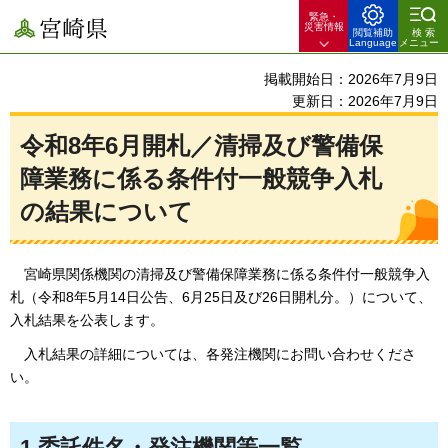
緊急・
宮崎県
災害情報
閲覧補助
検索
Language
メニュー
掲載開始日：2026年7月9日
更新日：2026年7月9日
令和8年6月開札／清掃及び警備保
障業務に係る条件付一般競争入札
の結果について
宮
崎県関係機関の清掃及び警備保障業務に係る条件付一般競争入
札（令和8年5月14日公告、6月25日及び26日開札分。）について、
入札結果を公表します。
入札結果の詳
細については、各発注機関にお問い合わせくださ
い。
1.委託件名・発注機関等一覧