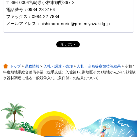
〒886-0004宮崎県小林市細野367-2
電話番号：0984-23-3164
ファックス：0984-22-7884
メールアドレス：nishimoro-norin@pref.miyazaki.lg.jp
トップ
>
県政情報
>
入札・調達・売却
>
入札・企画提案競技等結果
> 令和7
年度畑地帯総合整備事業（担手支援）入佐第1-1期地区その1畑地かんがい末端散
水器材調達に係る一般競争入札（条件付）の結果について