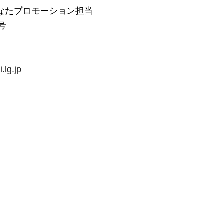
なたプロモーション担当
号
.lg.jp