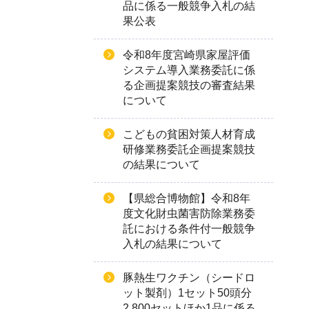
品に係る一般競争入札の結
果公表
令和8年度宮崎県家屋評価
システム導入業務委託に係
る企画提案競技の審査結果
について
こどもの貧困対策人材育成
研修業務委託企画提案競技
の結果について
【県総合博物館】令和8年
度文化財虫菌害防除業務委
託における条件付一般競争
入札の結果について
豚熱生ワクチン（シードロ
ット製剤）1セット50頭分
2,800セットほか1品に係る