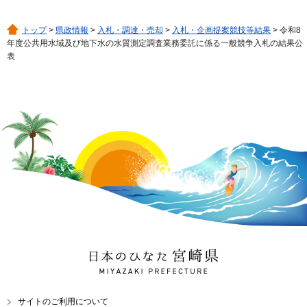
トップ
>
県政情報
>
入札・調達・売却
>
入札・企画提案競技等結果
> 令和8
年度公共用水域及び地下水の水質測定調査業務委託に係る一般競争入札の結果公
表
日本のひなた 宮崎県
MIYAZAKI PREFECTURE
サイトのご利用について