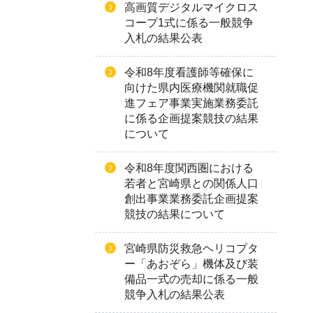
高画質デジタルマイクロス
コープ1式に係る一般競争
入札の結果公表
令和8年度看護師等確保に
向けた県内医療機関就職促
進フェア事業実施業務委託
に係る企画提案競技の結果
について
令和8年度関西圏における
若者と宮崎県との関係人口
創出事業業務委託企画提案
競技の結果について
宮崎県防災救急ヘリコプタ
ー「あおぞら」機体及び装
備品一式の売却に係る一般
競争入札の結果公表