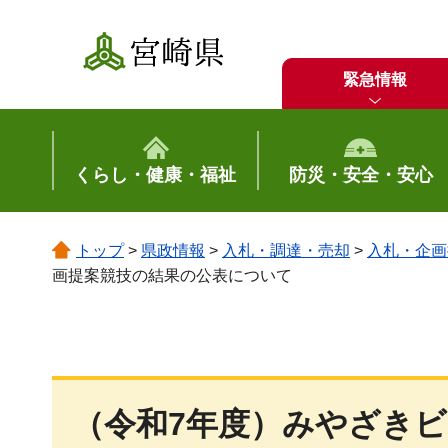
宮崎県
緊急情報
くらし・健康・福祉
防災・安全・安心
トップ
>
県政情報
>
入札・調達・売却
>
入札・企画
画提案競技の結果の公表について
（令和7年度）みやざき