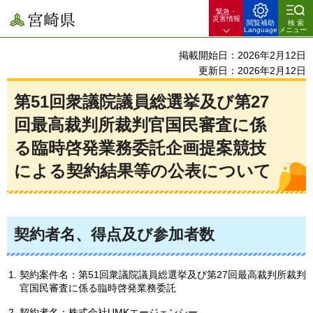
緊急・
宮崎県
災害情報
閲覧補助
検索
Language
メニュー
掲載開始日：2026年2月12日
更新日：2026年2月12日
第51回衆議院議員総選挙及び第27
回最高裁判所裁判官国民審査に係
る臨時啓発業務委託企画提案競技
による契約結果等の公表について
契約者名、得点及び参加者数
契約案件名：第51回衆議院議員総選挙及び第27回最高裁判所裁判
官国民審査に係る臨時啓発業務委託
契約者名：株式会社UMKエージェンシー