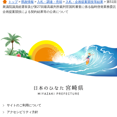
トップ
>
県政情報
>
入札・調達・売却
>
入札・企画提案競技等結果
> 第51回
衆議院議員総選挙及び第27回最高裁判所裁判官国民審査に係る臨時啓発業務委託
企画提案競技による契約結果等の公表について
日本のひなた 宮崎県
MIYAZAKI PREFECTURE
サイトのご利用について
アクセシビリティ方針