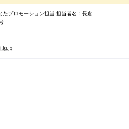
なたプロモーション担当 担当者名：長倉
号
.lg.jp