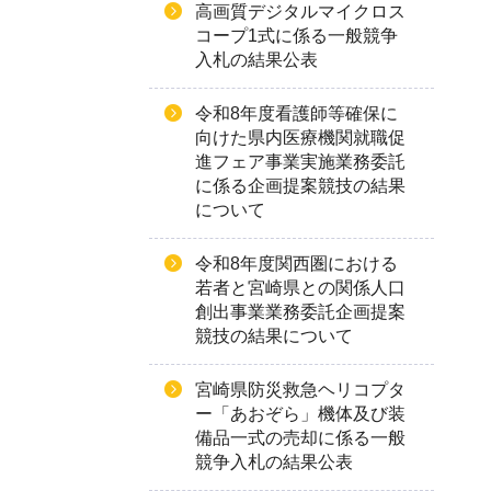
高画質デジタルマイクロス
コープ1式に係る一般競争
入札の結果公表
令和8年度看護師等確保に
向けた県内医療機関就職促
進フェア事業実施業務委託
に係る企画提案競技の結果
について
令和8年度関西圏における
若者と宮崎県との関係人口
創出事業業務委託企画提案
競技の結果について
宮崎県防災救急ヘリコプタ
ー「あおぞら」機体及び装
備品一式の売却に係る一般
競争入札の結果公表