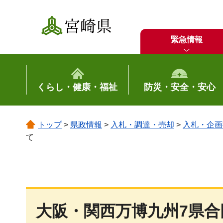
宮崎県
緊急情報
くらし・健康・福祉
防災・安全・安心
トップ
>
県政情報
>
入札・調達・売却
>
入札・企画
て
大阪・関西万博九州7県