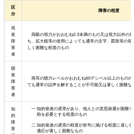
区
障害の程度
分
視
覚
両眼の視力がおおむね0.3未満のもの又は視力以外の
障
ち、拡大鏡等の使用によっても通常の文字、図形等の視
害
しく困難な程度のもの
者
聴
覚
両耳の聴力レベルがおおむね60デシベル以上のものの
障
ても通常の話声を解することが不可能又は著しく困難な
害
者
一.知的発達の遅滞があり、他人との意思疎通が困難で
知
助を必要とする程度のもの
的
障
二.知的発達の遅滞の程度が前号に掲げる程度に達しな
害
適応が著しく困難なもの