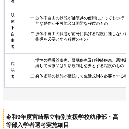
者
肢
一.肢体不自由の状態が補装具の使用によっても歩行、
体
的な動作が不可能又は困難な程度のもの
不
二.肢体不自由の状態が前号に掲げる程度に達しないも
自
指導を必要とする程度のもの
由
者
一.慢性の呼吸器疾患、腎臓疾患及び神経疾患、悪性新
病
続して医療又は生活規制を必要とする程度のもの
弱
二.身体虚弱の状態が継続して生活規制を必要とする程
者
令和9年度宮崎県立特別支援学校幼稚部・高
等部入学者選考実施細目