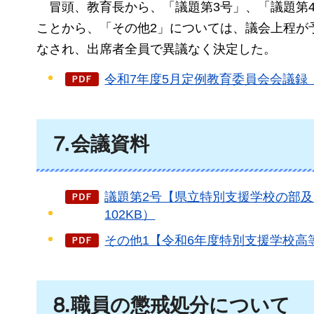
冒頭、
教育長から、「議題第3号」、「議題第
ことから、「その他2」については、議会上程が
なされ、出席者全員で異議なく決定した。
令和7年度5月定例教育委員会会議録（P
⒎会議資料
議題第2号【県立特別支援学校の部及
102KB）
その他1【令和6年度特別支援学校高等
⒏職員の懲戒処分について