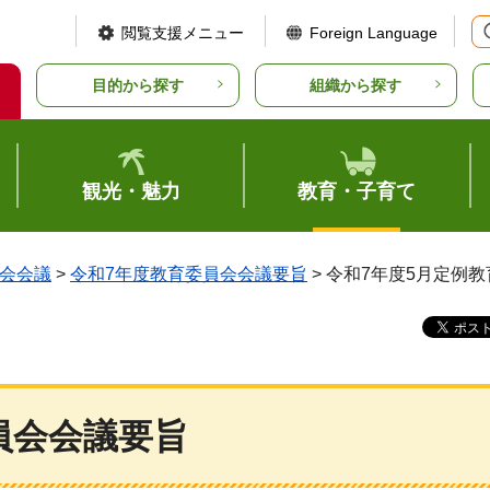
閲覧支援メニュー
Foreign Language
目的から探す
組織から探す
観光・魅力
教育・子育て
会会議
>
令和7年度教育委員会会議要旨
> 令和7年度5月定例
員会会議要旨