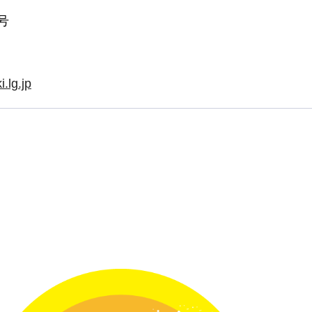
号
.lg.jp