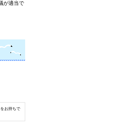
議が適当で
derをお持ちで