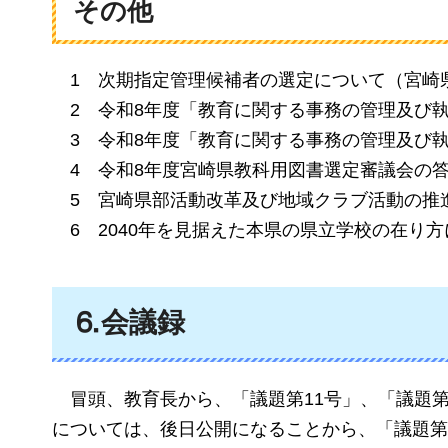
その他
1
次期指定管理候補者の選定について（宮崎
2
令和8年度「教育に関する事務の管理及び
3
令和8年度「教育に関する事務の管理及び
4
令和8年度宮崎県教科用図書選定審議会の
5
宮崎県部活動改革及び地域クラブ活動の推
6
2040年を見据えた本県の県立学校の在り
⒍会議録
冒頭、
教育長から、「議題第11号」、「議題第
については、後日公開になることから、「議題第