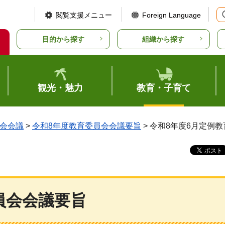
閲覧支援メニュー
Foreign Language
目的から探す
組織から探す
観光・魅力
教育・子育て
会会議
>
令和8年度教育委員会会議要旨
> 令和8年度6月定例
員会会議要旨