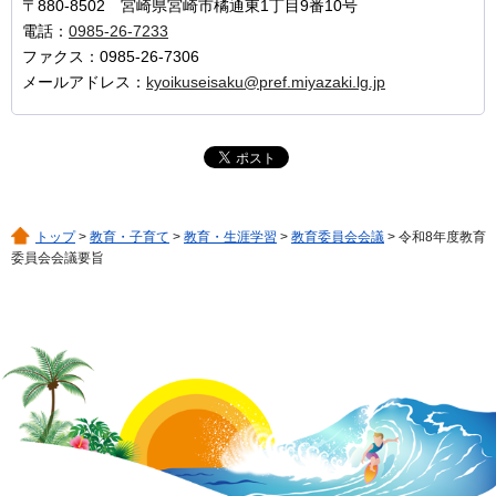
〒880-8502 宮崎県宮崎市橘通東1丁目9番10号
電話：
0985-26-7233
ファクス：0985-26-7306
メールアドレス：
kyoikuseisaku@pref.miyazaki.lg.jp
トップ
>
教育・子育て
>
教育・生涯学習
>
教育委員会会議
> 令和8年度教育
委員会会議要旨