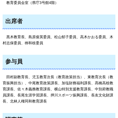
教育委員会室
（県庁3号館4階）
出席者
黒木教育長、島原俊英委員、
松山郁子委員、高木かおる委員、木
村志保委員、栁和枝委員
参与員
田村副教育長、児玉教育次長（教育政策担当）、東
教育次長（教
育振興担当）、中尾教育政策課長、加塩財務福利課長、髙橋高校教
育課長、佐々木義務教育課長、横山特別支援教育課長、中別府教職
員課長、長尾生涯学習課長、押川スポーツ振興課長、長友文化財課
長、北林人権同和教育課長