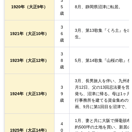
3
1920年
（大正9年）
5
8月、静岡県沼津に転居。
歳
3
3月、第13歌集『くろ土』を出
1921年
（大正10年）
6
生。
歳
3
1923年
（大正12年）
8
5月、第14歌集『山桜の歌』
歳
3月、長男旅人を伴い、九州各
3
月12日、父の13回忌法要を営
1924年
（大正13年）
9
発ち、沼津に帰る。母は1ヶ月
歳
行事務所を建てる資金集めの
画、9月に第1回目を沼津で、
1月、妻と共に大阪で揮毫頒布
4
約500坪の土地を買い、新居
1925年
（大正14年）
0