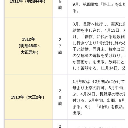
1911年
（明治44年）
6
9月、第四歌集『路上』を出版
歳
る。
3月、長野へ旅行し、実家に帰
結婚を申し込む。4月13日、
月、「創作」に代わる短歌雑
1912年
2
に行きづまり1号だけに終わる
（明治45年～
7
子と結婚。同月末、牧水は三浦
大正
元年）
歳
の父危篤の電報を受け取り、2
か芸術か』を出版。故郷にと
しく苦悶する。11月14日、父
1月初めより2月初めにかけて
母より上京の許可。3月中旬、
2
ぶ。4月24日、長野県の妻の
1913年
（大正2年）
8
付ける。5月中旬、出郷。6月
歳
まる。8月、「創作」を復活。
出版。
2