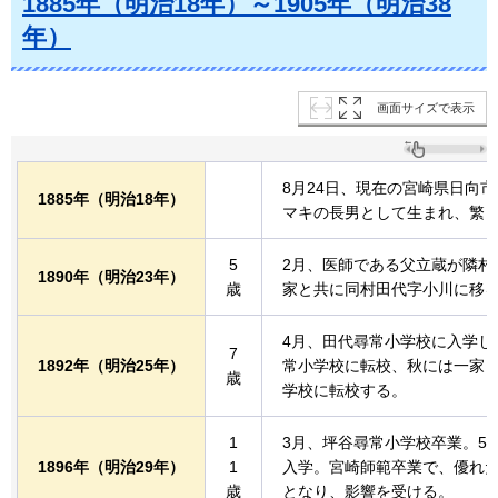
1885年（明治18年）～1905年（明治38
年）
画面サイズで表示
8月24日、現在の宮崎県日向
1885年
（明治18年）
マキの長男として生まれ、繁
5
2月、医師である父立蔵が隣村
1890年
（明治23年）
歳
家と共に同村田代字小川に移
4月、田代尋常小学校に入学し
7
1892年
（明治25年）
常小学校に転校、秋には一家
歳
学校に転校する。
1
3月、坪谷尋常小学校卒業。5
1896年
（明治29年）
1
入学。宮崎師範卒業で、優れ
歳
となり、影響を受ける。