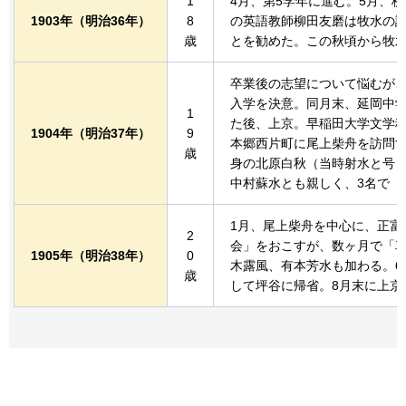
1
4月、第5学年に進む。5月、
1903年
（明治36年）
8
の英語教師柳田友磨は牧水の
歳
とを勧めた。この秋頃から牧
卒業後の志望について悩むが、
入学を決意。同月末、延岡中学
1
た後、上京。早稲田大学文学科
1904年
（明治37年）
9
本郷西片町に尾上柴舟を訪問す
歳
身の北原白秋（当時射水と号
中村蘇水とも親しく、3名で「
1月、尾上柴舟を中心に、正富
2
会」をおこすが、数ヶ月で「
1905年
（明治38年）
0
木露風、有本芳水も加わる。6
歳
して坪谷に帰省。8月末に上京