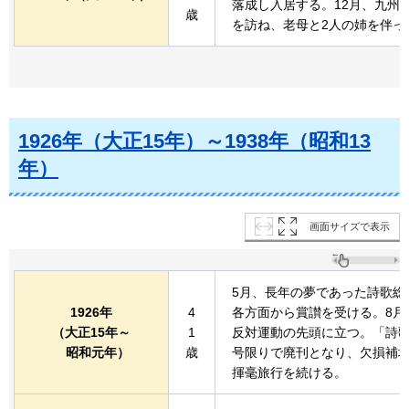
落成し入居する。12月、九州
歳
を訪ね、老母と2人の姉を伴っ
1926年（大正15年）～1938年（昭和13
年）
画面サイズで表示
5月、長年の夢であった詩歌総
1926年
4
各方面から賞讃を受ける。8月
（大正15年～
1
反対運動の先頭に立つ。「詩歌
昭和
元年）
歳
号限りで廃刊となり、欠損補
揮毫旅行を続ける。