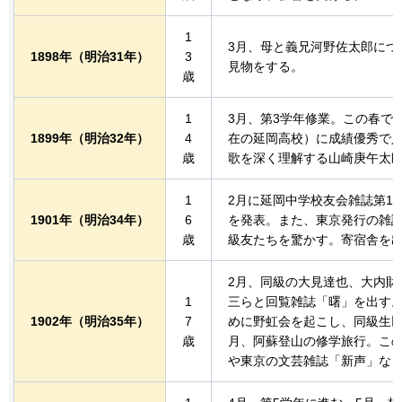
1
3月、母と義兄河野佐太郎につ
1898年
（明治31年）
3
見物をする。
歳
1
3月、第3学年修業。この春で
1899年
（明治32年）
4
在の延岡高校）に成績優秀で
歳
歌を深く理解する山崎庚午太
1
2月に延岡中学校友会雑誌第1
1901年
（明治34年）
6
を発表。また、東京発行の雑
歳
級友たちを驚かす。寄宿舎を
2月、同級の大見達也、大内財
1
三らと回覧雑誌「曙」を出す。
1902年
（明治35年）
7
めに野虹会を起こし、同級生以
歳
月、阿蘇登山の修学旅行。こ
や東京の文芸雑誌「新声」な