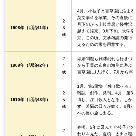
4月、小枝子と百草園に泊まる
英文学科を卒業。その直後に第
2
月下旬から土岐善麿と軽井沢に
1908年
（明治41年）
3
越えて帰京。9月下旬、大学卒
歳
京。この頃、文学雑誌の発行を
えるための家を用意する。
2
結婚問題も雑誌創刊も行きづま
1909年
（明治42年）
4
から千葉の布良の海岸に遊ぶ。
歳
百草園に1人行く。7月から年
1月、第2歌集『独り歌へる』
2
雑誌「創作」発刊。4月、第3
1910年
（明治43年）
5
博し、注目歌人となる。しか
歳
ず、苦悩の日々が続く。9月か
への長い旅に出る。
春頃、5年に及んだ小枝子との
2
わりを見た。夏頃、太田水穂