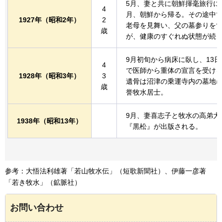
5月、妻と共に朝鮮揮毫旅行に
4
月、朝鮮から帰る。その途中
1927年
（昭和2年）
2
老母を見舞い、父の墓参りを
歳
が、健康のすぐれぬ状態が続
9月初旬から病床に臥し、13
4
で医師から重体の宣言を受ける
1928年
（昭和3年）
3
遺骨は沼津の乗運寺内の墓地
歳
誉牧水居士。
9月、妻喜志子と牧水の高弟大
1938年
（昭和13年）
『黒松』が出版される。
参考：大悟法利雄著「若山牧水伝」（短歌新聞社）、伊藤一彦著
「若き牧水」（鉱脈社）
お問い合わせ