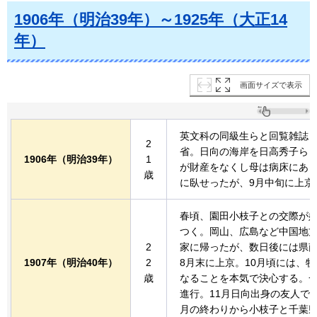
1906年（明治39年）～1925年（大正14
年）
画面サイズで表示
英文科の同級生らと回覧雑誌「
2
省。日向の海岸を日高秀子ら
1906年
（明治39年）
1
が財産をなくし母は病床にあ
歳
に臥せったが、9月中旬に上京
春頃、園田小枝子との交際が始
つく。岡山、広島など中国地方
2
家に帰ったが、数日後には県
1907年
（明治40年）
2
8月末に上京。10月頃には、
歳
なることを本気で決心する。
進行。11月日向出身の友人で
月の終わりから小枝子と千葉