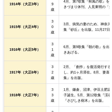
4月、第7歌集『秋風の歌』を
1914年
（大正3年）
9
きづまり休刊、人見東明の「
歳
3
3月、病気の妻のため、神奈川
1915年
（大正4年）
0
集『砂丘』を出版。11月27
歳
3
6月、第9歌集『朝の歌』を出
1916年
（大正5年）
1
きあげる。
歳
3
2月、「創作」を復活発行する
1917年
（大正6年）
2
し、約1ヶ月滞在。8月、妻喜
歳
集』を出版。
3
1月、鎌倉、沼津、伊豆土肥温
1918年
（大正7年）
3
子誕生。5月、第12歌集『渓谷
歳
『さびしき樹木』を出版。