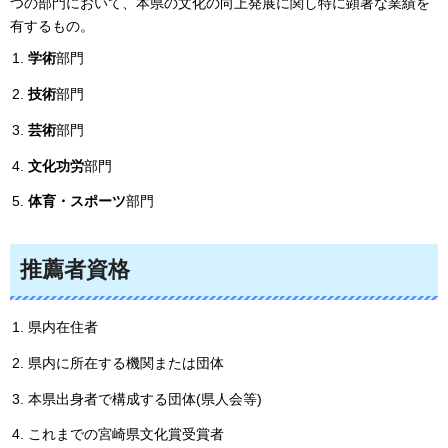
つの部門において、本県の文化の向上発展に関し特に顕著な業績を
有するもの。
学術
部門
技術
部門
芸術
部門
文化功労
部門
体育・スポーツ
部門
推薦者資格
県内在住者
県内に所在する機関または団体
本県出身者で構成する団体(県人会等)
これまでの宮崎県文化賞受賞者