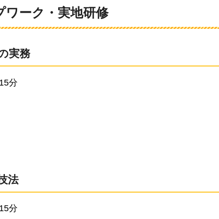
ープワーク・実地研修
の実務
15分
技法
15分