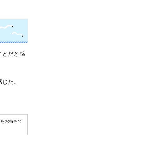
ことだと感
感じた。
derをお持ちで