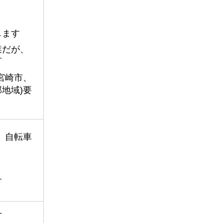
方
します
業だが、
可
宮崎市、
地域)要
、自転車
す
方