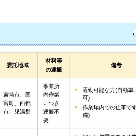
材料等
委託地域
備考
の運搬
事業所
通勤可能な方(自動車
宮崎市、国
内作業
可)
富町、西都
につき
作業場内での仕事です
市、児湯郡
運搬不
備)
要