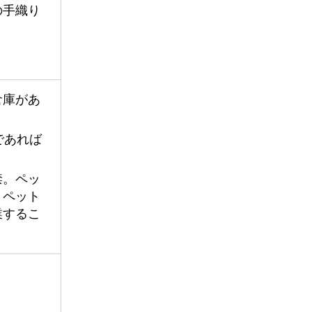
の手織り
倉庫があ
であれば
禁。ペッ
、ペット
業するこ