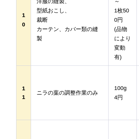
洋服の縫製、
～
型紙おこし、
1枚50
1
裁断
0円
0
カーテン、カバー類の縫
(品物
製
により
変動
有)
100g
1
ニラの葉の調整作業のみ
1
4円