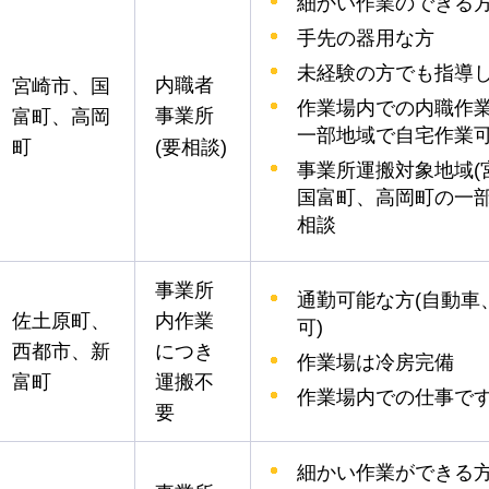
細かい作業のできる
手先の器用な方
未経験の方でも指導
内職者
宮崎市、国
作業場内での内職作
事業所
富町、高岡
一部地域で自宅作業
町
(要相談)
事業所運搬対象地域(
国富町、高岡町の一部
相談
事業所
通勤可能な方(自動車
佐土原町、
内作業
可)
西都市、新
につき
作業場は冷房完備
富町
運搬不
作業場内での仕事で
要
細かい作業ができる