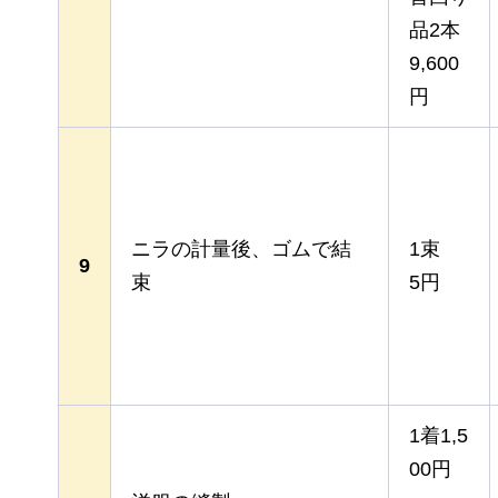
品2本
9,600
円
ニラの計量後、ゴムで結
1束
9
束
5円
1着1,5
00円