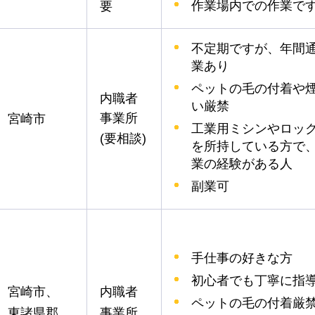
作業場内での作業で
要
不定期ですが、年間
業あり
ペットの毛の付着や
内職者
い厳禁
事業所
宮崎市
工業用ミシンやロッ
(要相談)
を所持している方で
業の経験がある人
副業可
手仕事の好きな方
初心者でも丁寧に指
宮崎市、
内職者
ペットの毛の付着厳
東諸県郡
事業所