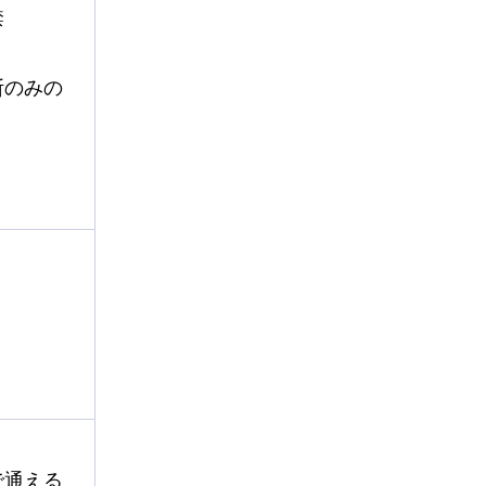
禁
断のみの
で通える