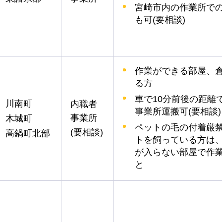
宮崎市内の作業所で
も可(要相談)
作業ができる部屋、
る方
車で10分前後の距離
川南町
内職者
事業所運搬可(要相談)
事業所
木城町
ペットの毛の付着厳
(要相談)
高鍋町北部
トを飼っている方は
が入らない部屋で作
と