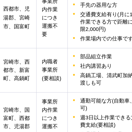
事業所
手先の器用な方
西都市、児
内作業
交通費支給有り(月に
湯郡、宮崎
につき
作業できる方で距離
運搬不
市、国富町
限2,000円)
要
作業場内での仕事で
部品組立作業
内職者
宮崎市、西
社内講習あり
事業所
都市、新富
高鍋工場、清武町加
町、高鍋町
(要相談)
渡しも可
通勤可能な方(自動車
事業所
可)
宮崎市、国
内作業
週3日以上作業できる
富町、西都
につき
費支給(要相談)
市、児湯郡
運搬不