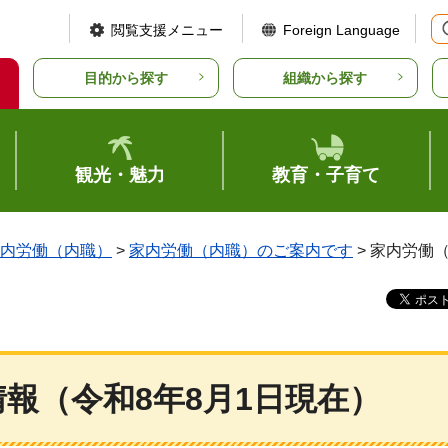
閲覧支援メニュー
Foreign Language
目的から探す
組織から探す
観光・魅力
教育・子育て
内労働（内職）
>
家内労働（内職）のご案内です
> 家内労働
報（令和8年8月1日現在）