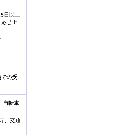
15日以上
に応じ上
す
納での受
、自転車
方、交通