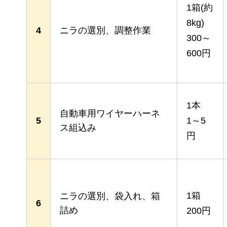
1箱(約
8kg)
4
ニラの選別、調整作業
300～
600円
1本
自動車用ワイヤーハーネ
5
1～5
ス組込み
円
1箱
ニラの選別、袋入れ、箱
6
詰め
200円