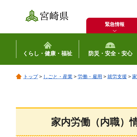
宮崎県
緊急情報
くらし・健康・福祉
防災・安全・安心
トップ
>
しごと・産業
>
労働・雇用
>
就労支援
>
家
家内労働（内職）情