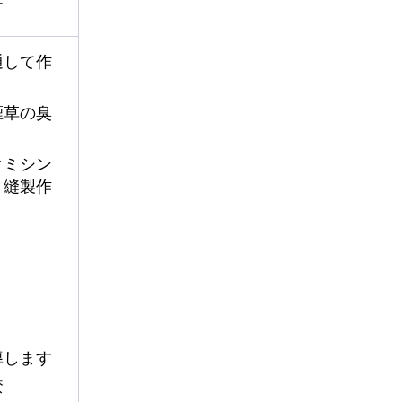
す
通して作
煙草の臭
クミシン
、縫製作
導します
禁