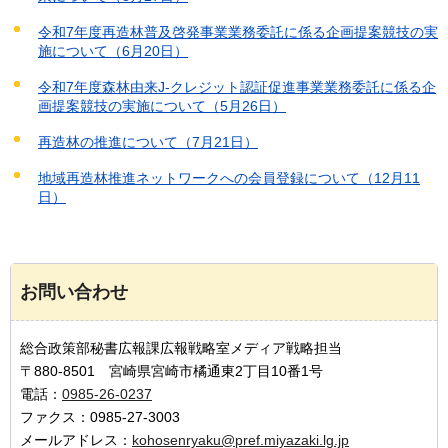
令和7年度再造林普及啓発事業業務委託に係る企画提案競技の実
施について（6月20日）
令和7年度森林由来J-クレジット認証促進事業業務委託に係る企
画提案競技の実施について（5月26日）
再造林の推進について（7月21日）
地域再造林推進ネットワークへの会員登録について（12月11
日）
お問い合わせ
総合政策部秘書広報課広報戦略室メディア戦略担当
〒880-8501 宮崎県宮崎市橘通東2丁目10番1号
電話：
0985-26-0237
ファクス：0985-27-3003
メールアドレス：
kohosenryaku@pref.miyazaki.lg.jp