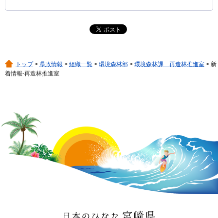
トップ
>
県政情報
>
組織一覧
>
環境森林部
>
環境森林課 再造林推進室
> 新
着情報-再造林推進室
日本のひなた 宮崎県