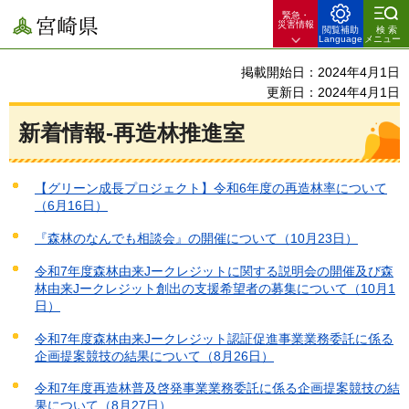
緊急・
宮崎県
災害情報
閲覧補助
検索
Language
メニュー
掲載開始日：2024年4月1日
更新日：2024年4月1日
新着情報-再造林推進室
【グリーン成長プロジェクト】令和6年度の再造林率について
（6月16日）
『森林のなんでも相談会』の開催について（10月23日）
令和7年度森林由来Jークレジットに関する説明会の開催及び森
林由来Jークレジット創出の支援希望者の募集について（10月1
日）
令和7年度森林由来Jークレジット認証促進事業業務委託に係る
企画提案競技の結果について（8月26日）
令和7年度再造林普及啓発事業業務委託に係る企画提案競技の結
果について（8月27日）