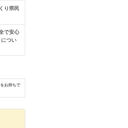
くり県民
全で安心
」につい
derをお持ちで