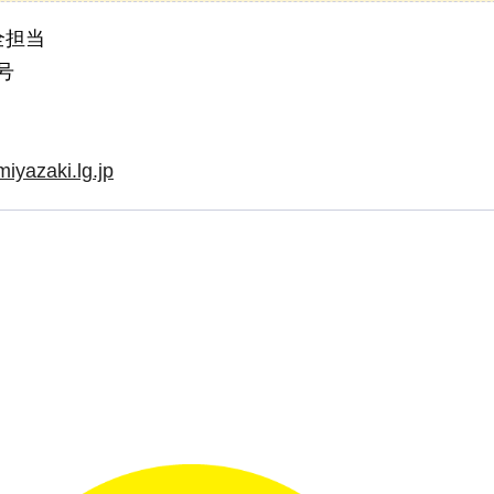
全担当
号
iyazaki.lg.jp