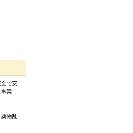
安全で安
遣事業」
「薬物乱