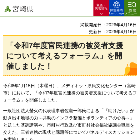
緊急・
宮崎県
災害情報
閲覧補助
検索
Language
メニュー
掲載開始日：2026年4月16日
更新日：2026年4月16日
「令和7年度官民連携の被災者支援
について考えるフォーラム」を開
催しました！
令和8年1月15日（木曜日）、メディキット県民文化センター（宮崎
市）において、「令和7年度官民連携の被災者支援について考えるフ
ォーラム」を開催しました。
一般社団法人螢火の代表理事岩佐憲一郎氏による「『助けたい』が
動き出す地域の力～共助のインフラ整備とボランティアの心得～」
と題した基調講演や、市町村行政及び市町村社会福祉協議会職員を
交えた、三者連携の現状と課題等についてパネルディスカッション
を実施しました。