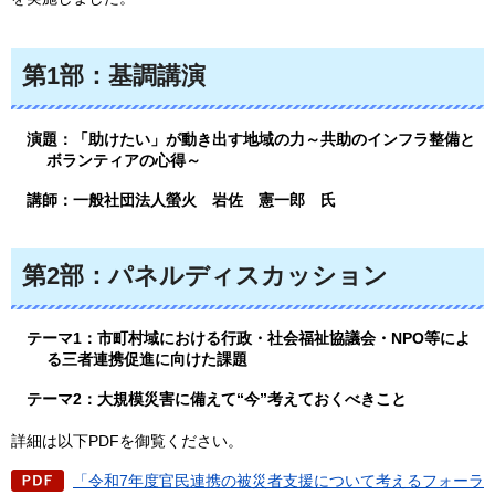
第1部：基調講演
演題：「助けたい」が動き出す地域の力～共助のインフラ整備と
ボランティアの心得～
講師：一般社団法人螢火
岩
佐
憲
一郎
氏
第2部：パネルディスカッション
テーマ1：市町村域における行政・社会福祉協議会・NPO等によ
る三者連携促進に向けた課題
テーマ2：大規模災害に備えて“今”考えておくべきこと
詳細は以下PDFを御覧ください。
「令和7年度官民連携の被災者支援について考えるフォーラ