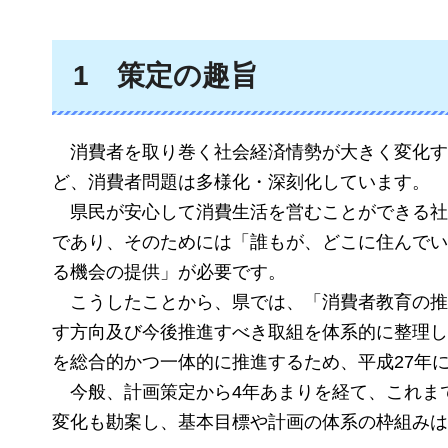
1
策
定の趣旨
消
費者を取り巻く社会経済情勢が大きく変化す
ど、消費者問題は多様化・深刻化しています。
県
民が安心して消費生活を営むことができる社
であり、そのためには「誰もが、どこに住んでい
る機会の提供」が必要です。
こ
うしたことから、県では、「消費者教育の推
す方向及び今後推進すべき取組を体系的に整理し
を総合的かつ一体的に推進するため、平成27年
今
般、計画策定から4年あまりを経て、これま
変化も勘案し、基本目標や計画の体系の枠組みは