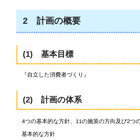
2
計
画の概要
(1)
基
本目標
『自立した消費者づくり』
(2)
計
画の体系
4
つの基本的な方針、11の施策の方向及び2つ
基本的な方針