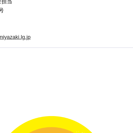
全担当
号
iyazaki.lg.jp