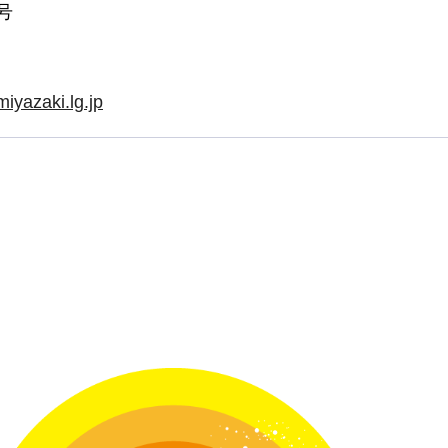
号
iyazaki.lg.jp