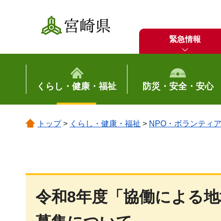
宮崎県
緊急情報
くらし・健康・福祉
防災・安全・安心
トップ
>
くらし・健康・福祉
>
NPO・ボランティ
令和8年度「協働による