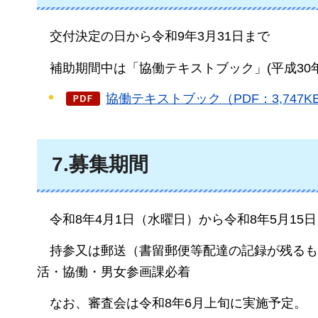
交付
決定の日から令和9年3月31日まで
補助期間中は
「協働テキストブック」(平成30
協働テキストブック（PDF：3,747K
7.募集期間
令和8年4月1日
（水曜日）から令和8年5月15
持参又は
郵送（書留郵便等配達の記録が残るも
活・協働・男女参画課必着
なお、
審査会は令和8年6月上旬に実施予定。