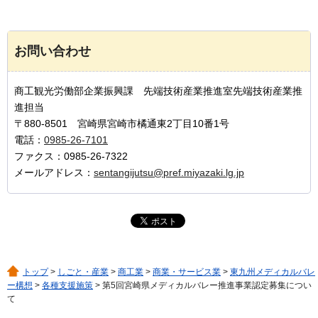
お問い合わせ
商工観光労働部企業振興課 先端技術産業推進室先端技術産業推
進担当
〒880-8501 宮崎県宮崎市橘通東2丁目10番1号
電話：
0985-26-7101
ファクス：0985-26-7322
メールアドレス：
sentangijutsu@pref.miyazaki.lg.jp
トップ
>
しごと・産業
>
商工業
>
商業・サービス業
>
東九州メディカルバレ
ー構想
>
各種支援施策
> 第5回宮崎県メディカルバレー推進事業認定募集につい
て