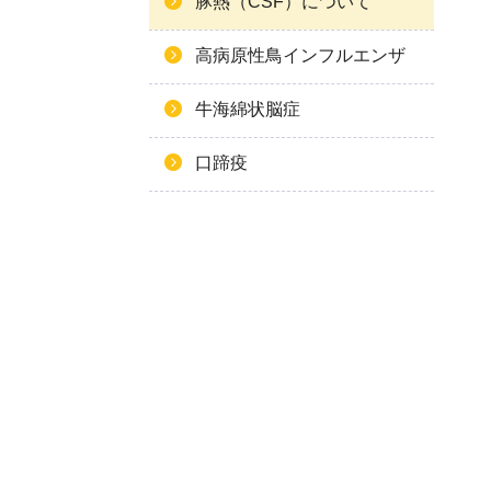
豚熱（CSF）について
高病原性鳥インフルエンザ
牛海綿状脳症
口蹄疫