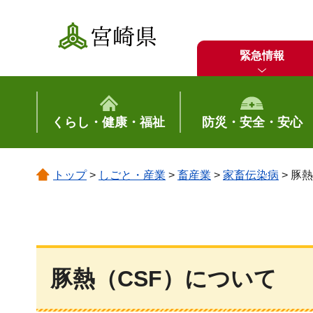
宮崎県
緊急情報
くらし・健康・福祉
防災・安全・安心
トップ
>
しごと・産業
>
畜産業
>
家畜伝染病
> 豚
豚熱（CSF）について