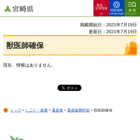
緊急・
宮崎県
災害情報
閲覧補助
検索
Language
メニュー
掲載開始日：2021年7月19日
更新日：2021年7月19日
獣医師確保
現在、情報はありません。
トップ
>
しごと・産業
>
畜産業
>
畜産振興対策
> 獣医師確保