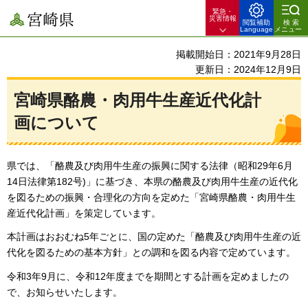
緊急・
宮崎県
災害情報
閲覧補助
検索
Language
メニュー
掲載開始日：2021年9月28日
更新日：2024年12月9日
宮崎県酪農・肉用牛生産近代化計
画について
県では、「酪農及び肉用牛生産の振興に関する法律（昭和29年6月
14日法律第182号)」に基づき、本県の酪農及び肉用牛生産の近代化
を図るための振興・合理化の方向を定めた「宮崎県酪農・肉用牛生
産近代化計画」を策定しています。
本計画はおおむね5年ごとに、国の定めた「酪農及び肉用牛生産の近
代化を図るための基本方針」との調和を図る内容で定めています。
令和3年9月に、令和12年度までを期間とする計画を定めましたの
で、お知らせいたします。