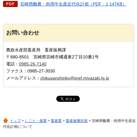
宮崎県酪農・肉用牛生産近代化計画（PDF：1,147KB）
お問い合わせ
農政水産部畜産局 畜産振興課
〒880-8501 宮崎県宮崎市橘通東2丁目10番1号
電話：
0985-26-7140
ファクス：0985-27-3030
メールアドレス：
chikusanshinko@pref.miyazaki.lg.jp
トップ
>
しごと・産業
>
畜産業
>
畜産振興対策
> 宮崎県酪農・肉用牛生産近
代化計画について