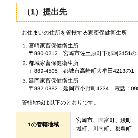
（1）提出先
お住まいの
住所を管轄する家畜保健衛生所
宮崎家畜保健衛生所
〒880-0212
宮崎市佐土原町下那珂
3151の
都城家畜保健衛生所
〒889-4505
都城市高崎町
大牟田4213の1
延岡家畜保健衛生所
〒882-0882
延岡市
小野町4234
電話：098
管轄地域は
以下のとおりです。
宮崎市、国富町、綾町、
1の管轄地域
城町、川南町、都農町