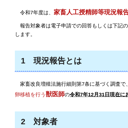
家畜人工授精師等現況報
令和7年度は
、
報告対象者は
電子申請での回答もしくは下記
します。
1
現況報告とは
家
畜改良増殖法施行細則第7条に基づく調査で、
獣医師
卵移植を行う
の
令和7年12月31日現在
2
対象者