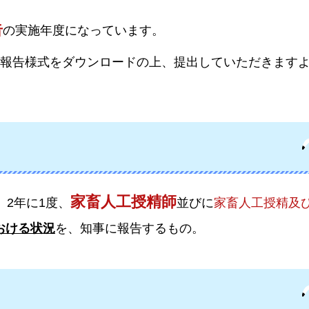
告
の実施年度になっています。
の報告様式をダウンロードの上、提出していただきます
家畜人工授精師
2年に1度、
並びに
家畜人工授精及
における状況
を、知事に報告するもの。