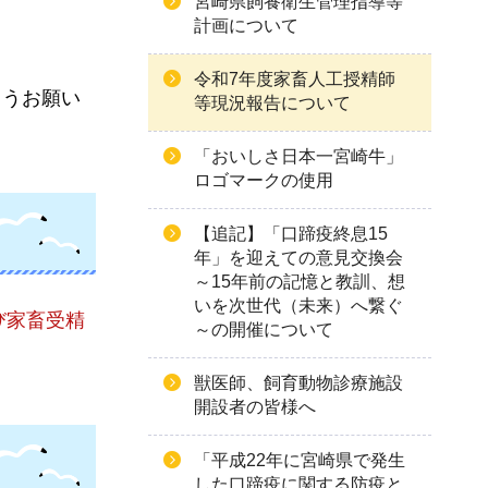
宮崎県飼養衛生管理指導等
計画について
令和7年度家畜人工授精師
ようお願い
等現況報告について
「おいしさ日本一宮崎牛」
ロゴマークの使用
【追記】「口蹄疫終息15
年」を迎えての意見交換会
～15年前の記憶と教訓、想
いを次世代（未来）へ繋ぐ
び家畜受精
～の開催について
獣医師、飼育動物診療施設
開設者の皆様へ
「平成22年に宮崎県で発生
した口蹄疫に関する防疫と