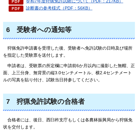
令和7年度狩猟免許試験について（PDF：217KB）
診断書の参考様式（PDF：56KB）
6
受験
者への通知等
狩猟免許申請書を受理した後、受験者へ免許試験の日時及び場所
を指定した受験票を送付します。
申請者は、受験票の所定欄に申請前6か月以内に撮影した無帽、正
面、上三分身、無背景の縦3.0センチメートル、横2.4センチメート
ルの写真を貼り付け、試験当日持参してください。
7
狩猟
免許試験の合格者
合格者
には、後日、西臼杵支庁もしくは各農林振興局から狩猟免
状を交付します。