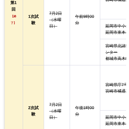
第1
回
7月2日
1次試
午前9時00
【終
（水曜
験
分
了】
日）
延岡市中小
延岡市東本小
宮崎県北諸
ンター
都城市高木町6
宮崎県庁7号
宮崎市橘通東2
7月2日
2次試
午後1時00
（水曜
験
分
日）
延岡市中小
延岡市東本小