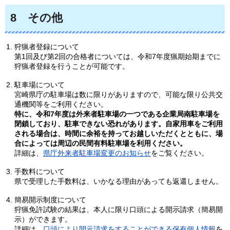
8
その他
狩猟者登録について
第1回及び第2回の合格者については、令和7年度猟期始期までに
狩猟者登録を行うことが可能です。
駐車場について
宮崎県庁の駐車場は数に限りがありますので、可能な限り公共交
通機関等をご利用ください。
特に、令和7年度は外来者駐車場の一つである企業局南駐車場を
閉鎖しており、駐車できない恐れがあります。自家用車をご利用
される場合は、時間に余裕を持ってお越しいただくとともに、場
合によっては周辺の民間有料駐車場を利用ください。
詳細は、
県庁外来者駐車場変更のお知らせ
をご覧ください。
手数料について
県で受理した手数料は、いかなる理由があっても返還しません。
簡易開示制度について
狩猟免許試験の結果は、本人に限り口頭による開示請求（簡易開
示）ができます。
詳細は、
口頭により開示請求をすることができる保有個人情報
を