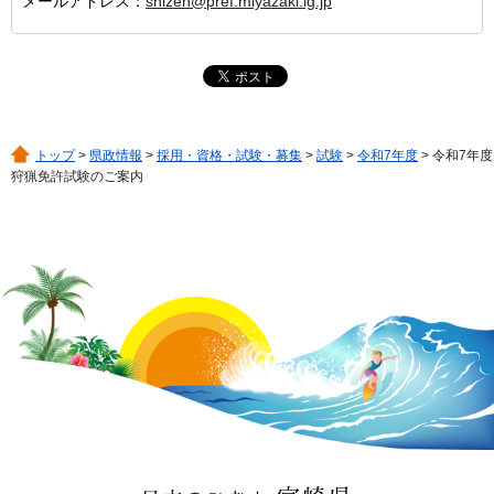
メールアドレス：
shizen@pref.miyazaki.lg.jp
トップ
>
県政情報
>
採用・資格・試験・募集
>
試験
>
令和7年度
> 令和7年度
狩猟免許試験のご案内