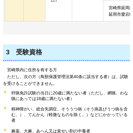
宮崎県延岡
延岡市愛宕町2
3
受験
資格
宮崎
県内に住所を有する方
ただ
し、次の方（鳥獣保護管理法第40条に該当する者）は、試験
を受けることができません。
狩猟免許試験の当日に20歳に満たない者（ただし、網猟、わな
猟にあっては18歳に満たない者）
精神障がい、総合失調症、そううつ病（そう病及びうつ病を含
む。）、てんかん（軽微なものを除く。）などにかかっている
者
麻薬、大麻、あへん又は覚せい剤の中毒者