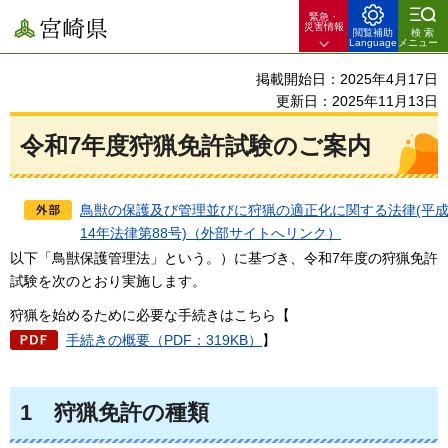
緊急・
宮崎県
災害情報
閲覧補助
検索
Language
メニュー
掲載開始日：2025年4月17日
更新日：2025年11月13日
令和7年度狩猟免許試験のご案内
鳥獣の保護及び管理並びに狩猟の適正化に関する法律(平
14年法律第88号)（外部サイトへリンク）
以下「鳥獣保護管理法」という。）に基づき、令和7年度の狩猟免許
試験を次のとおり実施します。
狩猟を始めるために必要な手続きはこちら【
手続きの概要（PDF：319KB）
】
1
狩猟
免許の種類