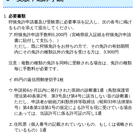
必要書類
狩猟免許申請書及び受験票に必要事項を記入し、次の各号に掲げ
るものを添えて提出してください。
ア.狩猟免許申請手数料5,200円（宮崎県収入証紙を狩猟免許申請
書に貼付して支払う。）
ただし、既に狩猟免許をお持ちの方で、その免許の有効期間
内にその免許の種類以外の免許を受ける方は、3,900円
注意：複数の種類の免許を同時に受験される場合は、免許の種類
毎に手数料が必要です。
イ.85円の返信用郵便切手1枚
ウ.申請前6か月以内に発行された医師の診断書1通（鳥獣保護管
理法第40条第2号、第3号及び第4号に該当しない旨の診断書）
ただし、申請者が銃砲刀剣類所持等取締法（昭和33年法律第6
号）第4条第1項第1号の規定による許可を現に受けている場合
にあっては、当該許可に係る許可証の写し1通
エ.住民票（個人番号の記載されていないもの、もしくは省略され
ているもの）1通