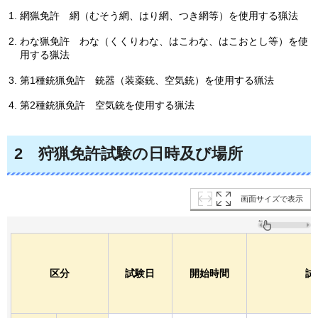
網猟免許
網
（むそう網、はり網、つき網等）を使用する猟法
わな猟免許
わな
（くくりわな、はこわな、はこおとし等）を使
用する猟法
第1種銃猟免許
銃器
（装薬銃、空気銃）を使用する猟法
第2種銃猟免許
空気銃を使用する猟法
2
狩猟
免許試験の日時及び場所
画面サイズで表示
区分
試験日
開始時間
試