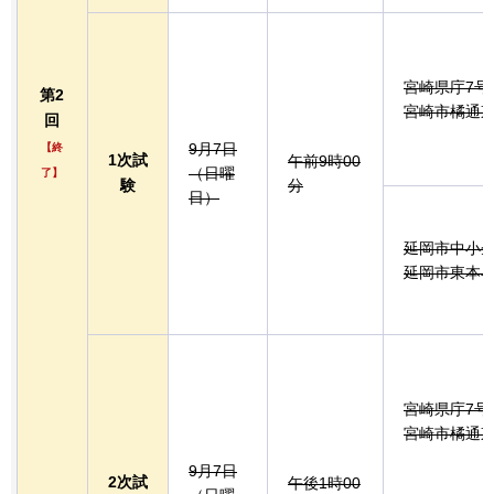
宮崎県庁7号
第2
宮崎市橘通東2
回
9月7日
【終
1次試
午前9時00
（日曜
了】
験
分
日）
延岡市中小
延岡市東本小
宮崎県庁7号
宮崎市橘通東2
9月7日
2次試
午後1時00