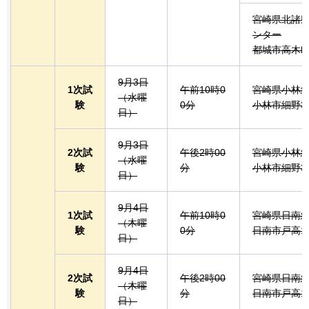
宮崎県北諸
ンター
都城市高木町6
9月3日
1次試
午前10時0
宮崎県小林
（水曜
験
0分
小林市細野36
日）
9月3日
2次試
午後2時00
宮崎県小林
（水曜
験
分
小林市細野36
日）
9月4日
1次試
午前10時0
宮崎県日南
（木曜
験
0分
日南市戸高1
日）
9月4日
2次試
午後2時00
宮崎県日南
（木曜
験
分
日南市戸高1
日）