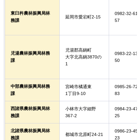
東臼杵農林振興局林
0982-32-61
延岡市愛宕町2-15
務課
57
児湯郡高鍋町
児湯農林振興局林務
0983-22-13
大字北高鍋3870の
課
50
1
中部農林振興局林務
宮崎市橘通東
0985-26-72
課
1丁目9-10
83
西諸県農林振興局林
小林市大字細野
0984-23-47
務課
367-2
25
北諸県農林振興局林
0986-23-45
都城市北原町24-21
務課
23