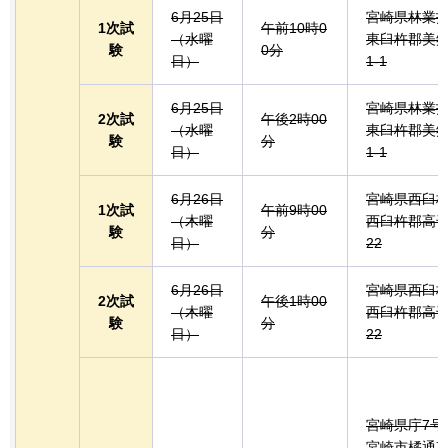
6月25日
宮崎県林業
1次試
午前10時0
（水曜
東臼杵郡美郷
験
0分
日）
1-1
6月25日
宮崎県林業
2次試
午後2時00
（水曜
東臼杵郡美郷
験
分
日）
1-1
6月26日
宮崎県西臼
1次試
午前9時00
（木曜
西臼杵郡高
験
分
日）
22
6月26日
宮崎県西臼
2次試
午後1時00
（木曜
西臼杵郡高
験
分
日）
22
宮崎県庁7号
宮崎市橘通東2