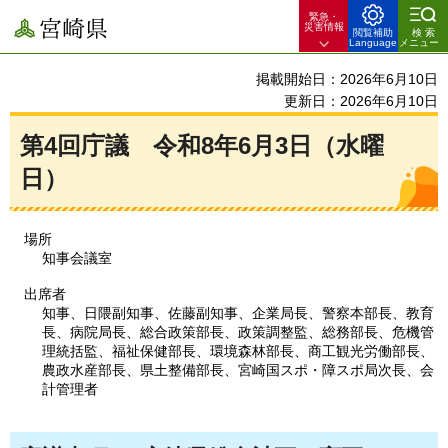
緊急・
宮崎県
災害情報
閲覧補助
検索
Language
メニュー
掲載開始日：2026年6月10日
更新日：2026年6月10日
第4回庁議
令和8年6月3日（水曜
日）
場所
知事会議室
出席者
知事、日隈副知事、佐藤副知事、企業局長、警察本部長、教育
長、病院局長、総合政策部長、政策調整監、総務部長、危機管
理統括監、福祉保健部長、環境森林部長、商工観光労働部長、
農政水産部長、県土整備部長、宮崎国スポ・障スポ局次長、会
計管理者