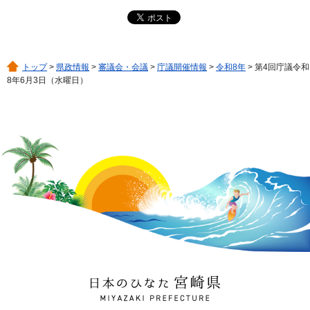
トップ
>
県政情報
>
審議会・会議
>
庁議開催情報
>
令和8年
> 第4回庁議令和
8年6月3日（水曜日）
日本のひなた 宮崎県
MIYAZAKI PREFECTURE