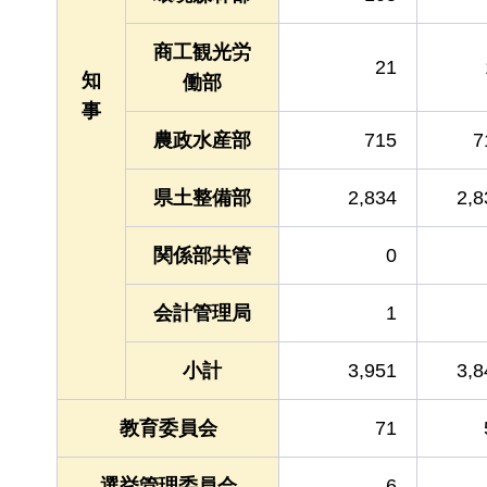
商工観光労
21
知
働部
事
農政水産部
715
7
県土整備部
2,834
2,8
関係部共管
0
会計管理局
1
小計
3,951
3,8
教育委員会
71
選挙管理委員会
6