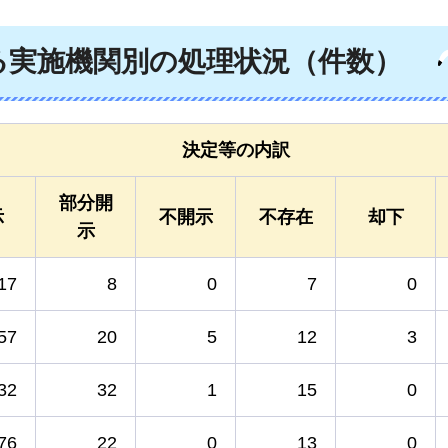
る実施機関別の処理状況（件数）
決定等の内訳
部分開
示
不開示
不存在
却下
示
17
8
0
7
0
57
20
5
12
3
32
32
1
15
0
76
22
0
13
0