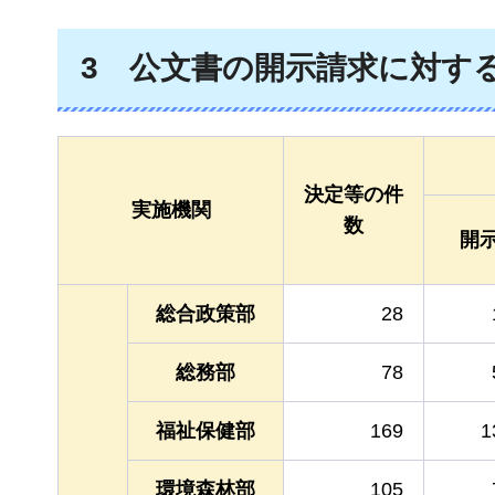
3
公文書の
開示請求に対す
決定等の件
実施機関
数
開
総合政策部
28
総務部
78
福祉保健部
169
1
環境森林部
105