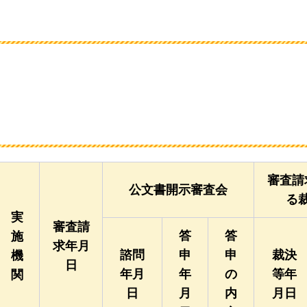
審査請
公文書開示審査会
る
実
審査請
答
答
施
求年月
諮問
申
申
裁決
機
日
年月
年
の
等年
関
日
月
内
月日