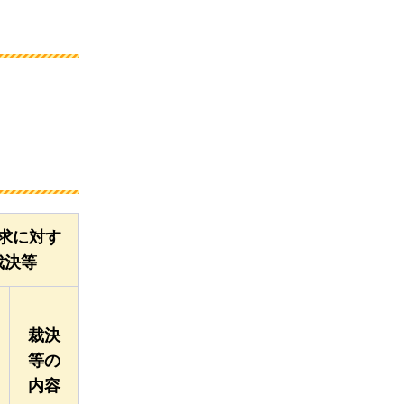
求に対す
裁決等
裁決
等の
内容